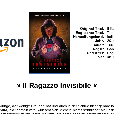
Original-Titel:
Il R
Englischer Titel:
The 
Herstellungsland:
Ital
Jahr:
201
Dauer:
100
Regie:
Gabr
Untertitel:
Engl
FSK:
ab
» Il Ragazzo Invisibile «
r Junge, der wenige Freunde hat und auch in der Schule nicht gerade be
atta)
bloßgestellt wird, wünscht sich Michele nichts sehnlicher als uns