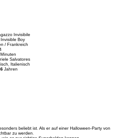
agazzo Invisibile
Invisible Boy
ien / Frankreich
4
 Minuten
iele Salvatores
isch, Italienisch
16
Jahren
sonders beliebt ist. Als er auf einer Halloween-Party von
ichtbar zu werden.