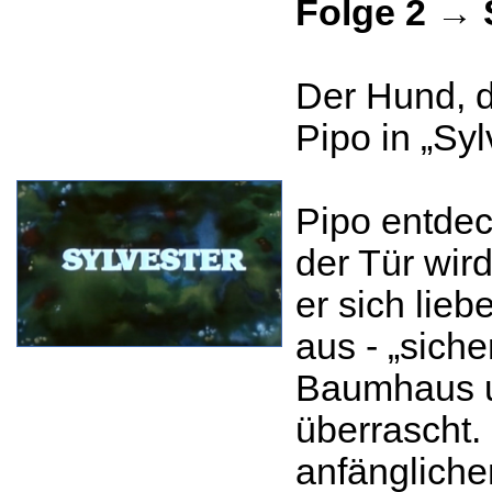
Folge 2 → 
Der Hund, de
Pipo in „Syl
Pipo entdec
der Tür wir
er sich lieb
aus - „siche
Baumhaus u
überrascht.
anfängliche