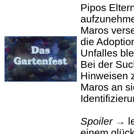
Pipos Elter
aufzunehmen
Maros verse
die Adoption
Unfalles bl
Bei der Su
Hinweisen z
Maros an si
Identifizier
Spoiler
→ le
einem glück