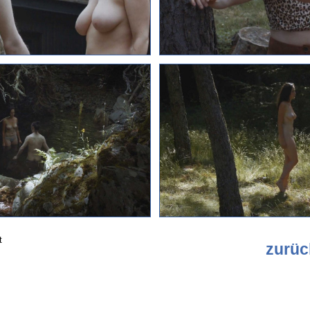
t
zurüc