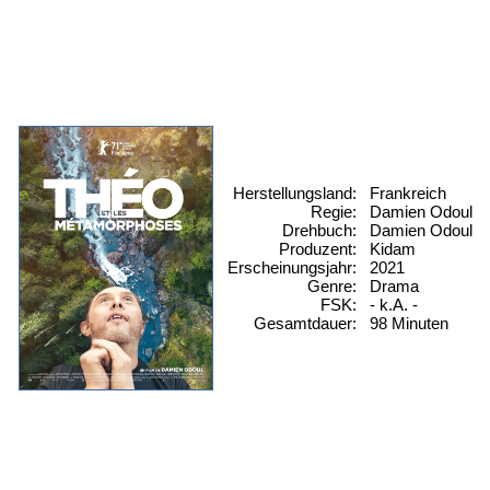
Herstellungsland:
Frankreich
Regie:
Damien Odoul
Drehbuch:
Damien Odoul
Produzent:
Kidam
Erscheinungsjahr:
2021
Genre:
Drama
FSK:
- k.A. -
Gesamtdauer:
98 Minuten