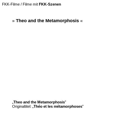
FKK-Filme / Filme mit
FKK-Szenen
»
Theo and the Metamorphosis
«
„
Theo and the Metamorphosis
”
Originaltitel: „
Théo et les métamorphoses
”