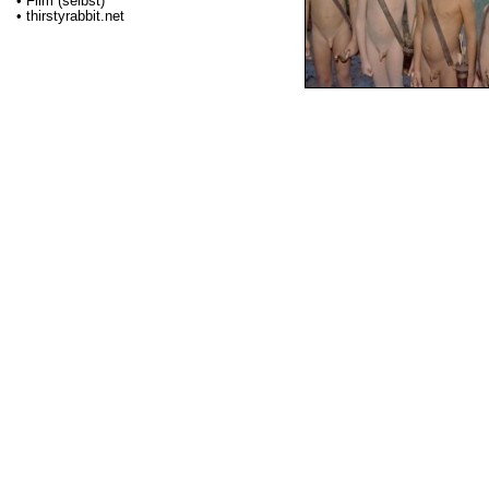
• Film (selbst)
• thirstyrabbit.net