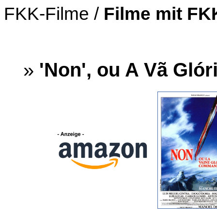
FKK-Filme /
Filme mit F
»
'Non', ou A Vã Gló