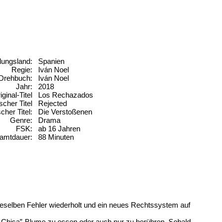
lungsland:
Spanien
Regie:
Iván Noel
Drehbuch:
Iván Noel
Jahr:
2018
iginal-Titel
Los Rechazados
scher Titel
Rejected
cher Titel:
Die Verstoßenen
Genre:
Drama
FSK:
ab 16 Jahren
amtdauer:
88 Minuten
dieselben Fehler wiederholt und ein neues Rechtssystem auf
 „Chisa”-Blume zu essen oder auch nur zu berühren. Sobald