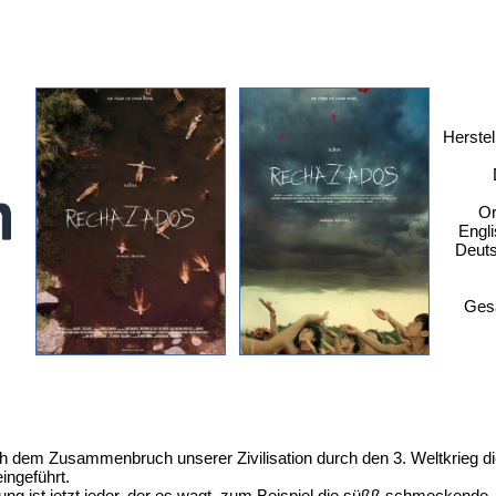
Herstel
Or
Engli
Deuts
Ges
nach dem Zusammenbruch unserer Zivilisation durch den 3. Weltkrieg 
ingeführt.
g ist jetzt jeder, der es wagt, zum Beispiel die süßß schmeckende