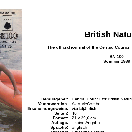
British Nat
The official journal of the Central Council
BN 100
Sommer 1989
Herausgeber:
Central Council for British Natur
Verantwortlich:
Alan McCombe
Erscheinungsweise:
vierteljährlich
Seiten:
40
Format:
21 x 29,6 cm
Auflage:
- keine Angabe -
Sprache:
englisch