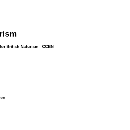
urism
 for British Naturism - CCBN
ism