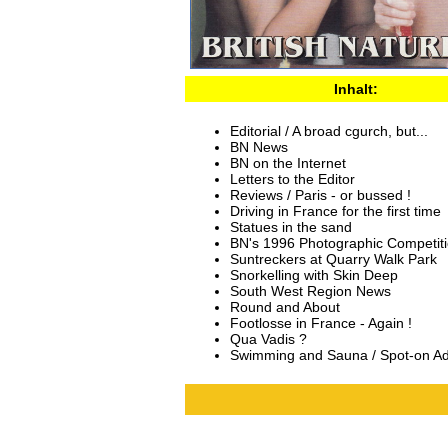
Inhalt:
Editorial / A broad cgurch, but...
BN News
BN on the Internet
Letters to the Editor
Reviews / Paris - or bussed !
Driving in France for the first time
Statues in the sand
BN's 1996 Photographic Competit
Suntreckers at Quarry Walk Park
Snorkelling with Skin Deep
South West Region News
Round and About
Footlosse in France - Again !
Qua Vadis ?
Swimming and Sauna / Spot-on A