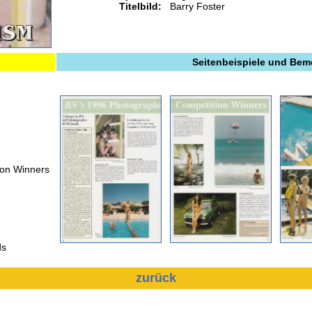
Titelbild:
Barry Foster
Seitenbeispiele und Be
ion Winners
ds
zurück