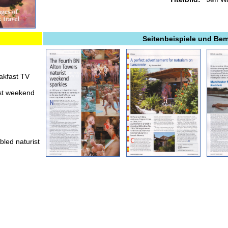
Seitenbeispiele und Be
eakfast TV
ist weekend
bled naturist