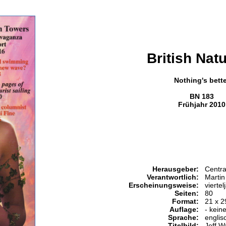
British Nat
Nothing's bett
BN 183
Frühjahr 2010
Herausgeber:
Centra
Verantwortlich:
Martin
Erscheinungsweise:
viertel
Seiten:
80
Format:
21 x 2
Auflage:
- kein
Sprache:
englis
Titelbild:
Jeff W