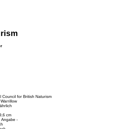
urism
er
l Council for British Naturism
 Warrillow
jährlich
9,6 cm
e Angabe -
ch
ack