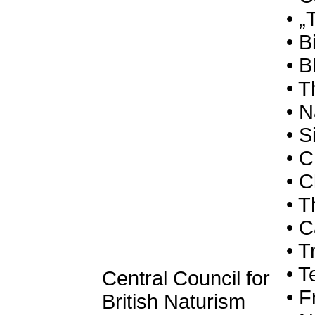
• „
• B
• 
• T
• N
• S
• C
• C
• T
• 
• T
• T
Central Council for
• F
British Naturism