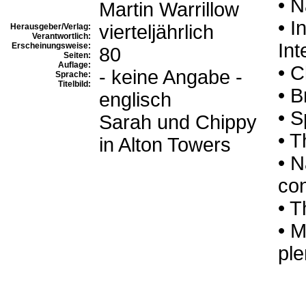
• 
Martin Warrillow
• I
vierteljährlich
Herausgeber/Verlag:
Verantwortlich:
Int
Erscheinungsweise:
80
Seiten:
Auflage:
• 
- keine Angabe -
Sprache:
Titelbild:
• B
englisch
• S
Sarah und Chippy
• T
in Alton Towers
• N
con
• T
• M
ple