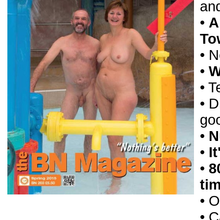
and
•
A
To
• N
•
W
• T
• D
goo
•
N
•
I
•
8
tim
• O
• 