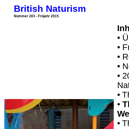
British Naturism
Nummer 203 - Früjahr 2015
Inh
• Ü
• F
• R
• 
• 2
Nat
• 
•
T
We
• T