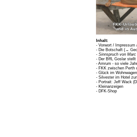
Inhalt:
- Vorwort / Impressum /
- Die Botschaft (→ Ge
-
Sinnspruch von Marc 
- Der BffL Goslar stellt
- Amrum - so viele Jah
- FKK zwischen Perth 
- Glück im Wohnwagen
- Silvester im Hotel z
- Portrait: Jeff Wack (D
- Kleinanzeigen
- DFK-Shop