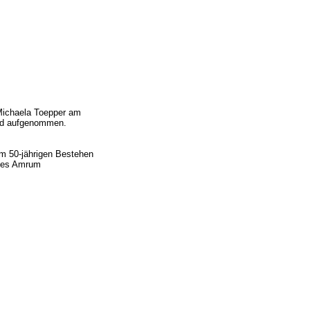
 Michaela Toepper am
nd aufgenommen.
m 50-jährigen Bestehen
zes Amrum