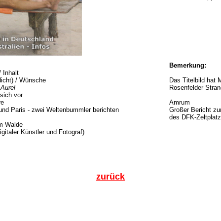
Bemerkung:
 Inhalt
dicht) / Wünsche
Das Titelbild hat
Aurel
Rosenfelder Stra
 sich vor
re
Amrum
und Paris - zwei Weltenbummler berichten
Großer Bericht zu
des DFK-Zeltplat
um Walde
igitaler Künstler und Fotograf)
zurück