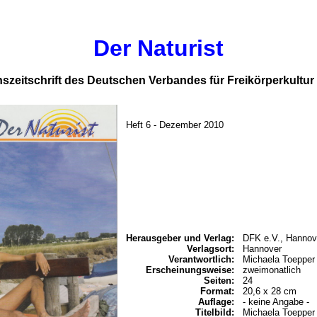
Der Naturist
nszeitschrift des Deutschen Verbandes für Freikörperkultur
Heft 6 - Dezember 2010
Herausgeber und Verlag:
DFK e.V., Hannov
Verlagsort:
Hannover
Verantwortlich:
Michaela Toepper
Erscheinungsweise:
zweimonatlich
Seiten:
24
Format:
20,6 x 28 cm
Auflage:
- keine Angabe -
Titelbild:
Michaela Toepper