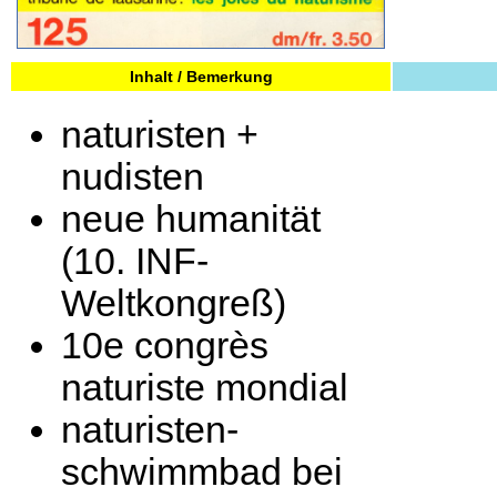
Inhalt / Bemerkung
naturisten +
nudisten
neue humanität
(10. INF-
Weltkongreß)
10e congrès
naturiste mondial
naturisten-
schwimmbad bei