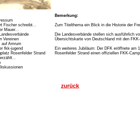
Bemerkung:
pressum
rt Fischer schreibt...
Zum Titelthema ein Blick in die Historie der Fre
er Mauer...
 Landesverbände
Die Landesverbände stellen sich ausführlich vo
en Vereinen
Übersichtskarte von Deutschland mit den FKK-
z auf Amrum
er fkk-jugend
Ein weiteres Jubiläum: Der DFK eröffnete am 
platz Rosenfelder Strand
Rosenfelder Strand einen offiziellen FKK-Camp
erzählt...
n
Diskussionen
zurück