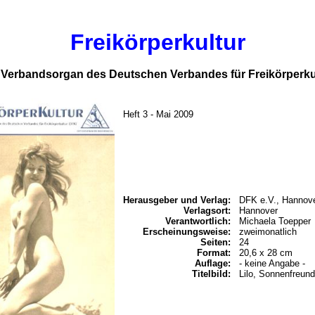
Freikörperkultur
es Verbandsorgan des Deutschen Verbandes für Freikörperku
Heft 3 - Mai 2009
Herausgeber und Verlag:
DFK e.V., Hannov
Verlagsort:
Hannover
Verantwortlich:
Michaela Toepper
Erscheinungsweise:
zweimonatlich
Seiten:
24
Format:
20,6 x 28 cm
Auflage:
- keine Angabe -
Titelbild:
Lilo, Sonnenfreun