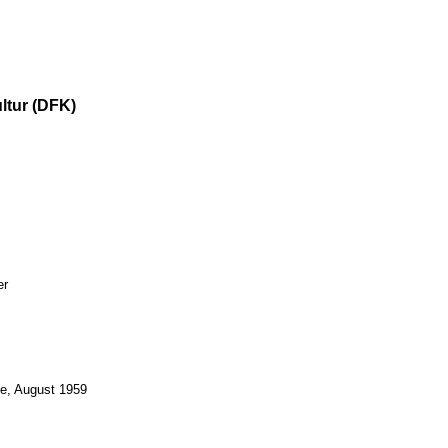
ltur (DFK)
er
de, August 1959