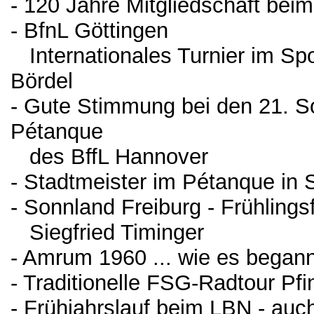
- 120 Jahre Mitgliedschaft be
- BfnL Göttingen
Internationales Turnier im Spo
Bördel
- Gute Stimmung bei den 21. 
Pétanque
des BffL Hannover
- Stadtmeister im Pétanque in S
- Sonnland Freiburg - Frühling
Siegfried Timinger
- Amrum 1960 ... wie es began
- Traditionelle FSG-Radtour Pf
- Frühjahrslauf beim LBN - auc