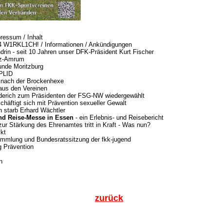
pressum / Inhalt
 W1RKL1CH! / Informationen / Ankündigungen
drin - seit 10 Jahren unser DFK-Präsident Kurt Fischer
tz-Amrum
unde Moritzburg
RPLID
d nach der Brockenhexe
 aus den Vereinen
derich zum Präsidenten der FSG-NW wiedergewählt
häftigt sich mit Prävention sexueller Gewalt
n starb Erhard Wächtler
d Reise-Messe in Essen
- ein Erlebnis- und Reisebericht
ur Stärkung des Ehrenamtes tritt in Kraft - Was nun?
ckt
mmlung und Bundesratssitzung der fkk-jugend
g Prävention
n
zurück