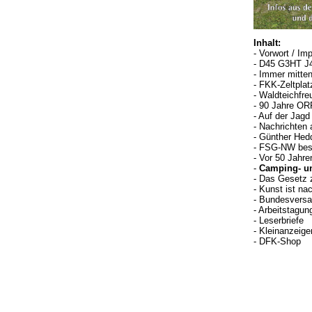
Inhalt:
- Vorwort / Im
- D45 G3HT J4
- Immer mitten
- FKK-Zeltpla
- Waldteichfre
- 90 Jahre O
- Auf der Jag
- Nachrichten
- Günther Hed
- FSG-NW besc
- Vor 50 Jahre
-
Camping- un
- Das Gesetz z
- Kunst ist na
- Bundesversa
- Arbeitstagun
- Leserbriefe
- Kleinanzeige
- DFK-Shop