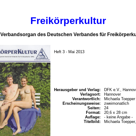
Freikörperkultur
es Verbandsorgan des Deutschen Verbandes für Freikörperku
Heft 3 - Mai 2013
Herausgeber und Verlag:
DFK e.V., Hannov
Verlagsort:
Hannover
Verantwortlich:
Michaela Toepper
Erscheinungsweise:
zweimonatlich
Seiten:
24
Format:
20,6 x 28 cm
Auflage:
- keine Angabe -
Titelbild:
Michaela Toepper