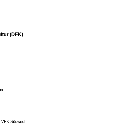
ltur (DFK)
er
, VFK Südwest