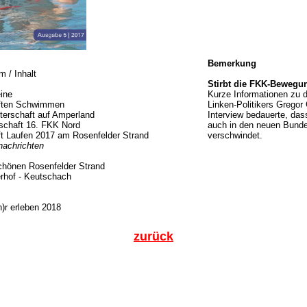
Bemerkung
m / Inhalt
Stirbt die FKK-Bewegu
eine
Kurze Informationen zu 
ften Schwimmen
Linken-Politikers Gregor 
erschaft auf Amperland
Interview bedauerte, dass
chaft 16. FKK Nord
auch in den neuen Bunde
 Laufen 2017 am Rosenfelder Strand
verschwindet.
nachrichten
hönen Rosenfelder Strand
rhof - Keutschach
)r erleben 2018
zurück