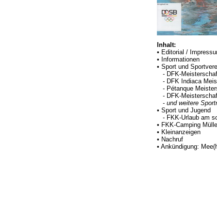
Inhalt:
• Editorial / Impressu
• Informationen
• Sport und Sportver
- DFK-Meisterscha
- DFK Indiaca Meist
- Pétanque Meisters
- DFK-Meisterschaft
-
und weitere Sport
• Sport und Jugend
- FKK-Urlaub am sc
• FKK-Camping Mülle
• Kleinanzeigen
• Nachruf
• Ankündigung: Mee(h