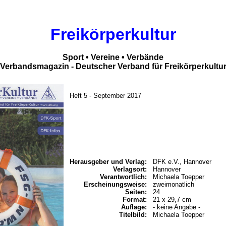
Freikörperkultur
Sport • Vereine • Verbände
Verbandsmagazin - Deutscher Verband für Freikörperkultu
Heft 5 - September 2017
Herausgeber und Verlag:
DFK e.V., Hannover
Verlagsort:
Hannover
Verantwortlich:
Michaela Toepper
Erscheinungsweise:
zweimonatlich
Seiten:
24
Format:
21 x 29,7 cm
Auflage:
- keine Angabe -
Titelbild:
Michaela Toepper