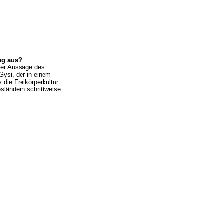
ng aus?
der Aussage des
Gysi, der in einem
 die Freikörperkultur
sländern schrittweise