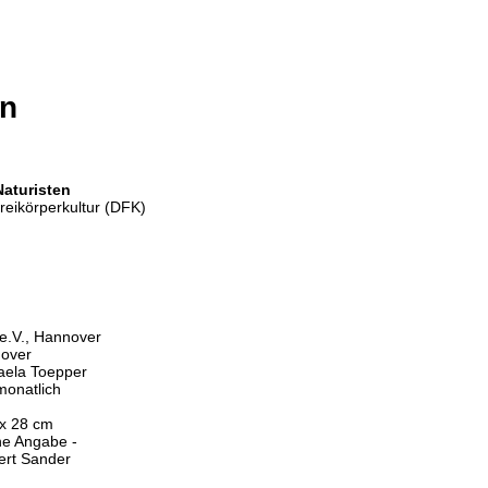
n
Naturisten
reikörperkultur (DFK)
e.V., Hannover
over
aela Toepper
monatlich
 x 28 cm
ne Angabe -
ert Sander