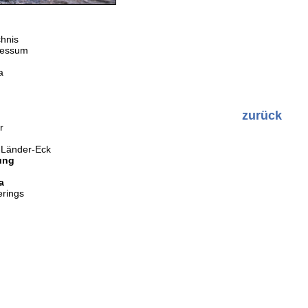
chnis
pressum
a
zurück
r
-Länder-Eck
ung
a
rings