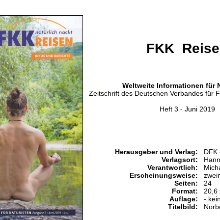
FKK Reise
Weltweite Informationen für 
Zeitschrift des Deutschen Verbandes für F
Heft 3 - Juni 2019
Herausgeber und Verlag:
DFK 
Verlagsort:
Hann
Verantwortlich:
Mich
Erscheinungsweise:
zwei
Seiten:
24
Format:
20,6
Auflage:
- kei
Titelbild:
Norb