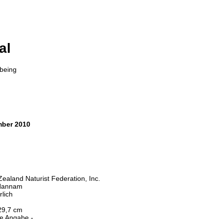
al
lbeing
ber 2010
ealand Naturist Federation, Inc.
Hannam
rlich
29,7 cm
ne Angabe -