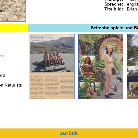
Sprache:
engli
Titelbild:
Brian
Seitenbeispiele und 
co
ard
on Naturists
zurück