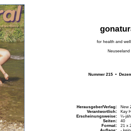
gonatur
for health and wel
Neuseeland
Nummer 215 • Dezem
Herausgeber/Verlag:
New Z
Verantwortlich:
Kay 
Erscheinungsweise:
¼-jäh
Seiten:
40
Format:
21 x 
Auflage:
- kei