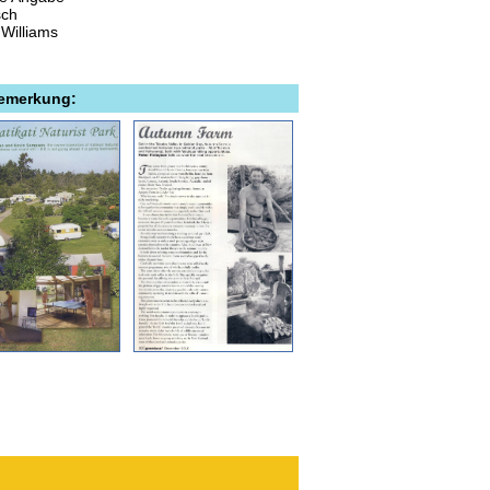
sch
 Williams
Bemerkung: