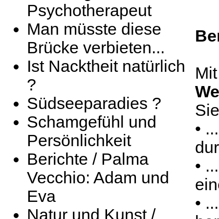
Psychotherapeut
Man müsste diese
Be
Brücke verbieten...
Ist Nacktheit natürlich
Mit
?
We
Südseeparadies ?
Sie
Schamgefühl und
• .
Persönlichkeit
dur
Berichte / Palma
• .
Vecchio: Adam und
ein
Eva
• .
Natur und Kunst /