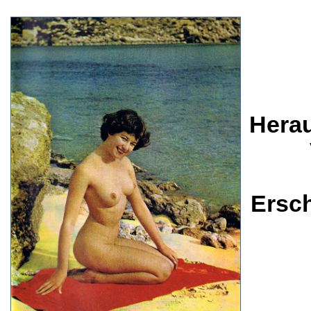
Herau
Ersc