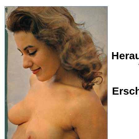
Herau
Ersc