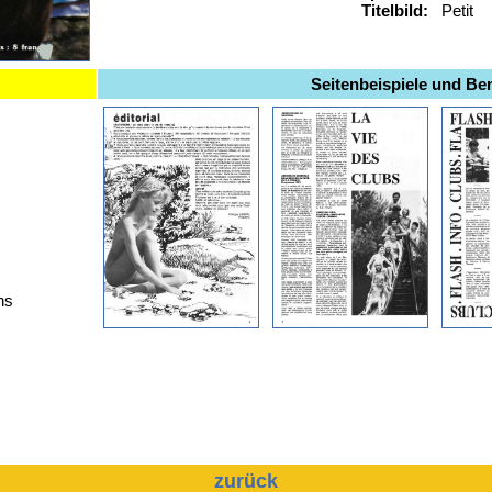
Titelbild:
Petit
Seitenbeispiele und B
ns
zurück