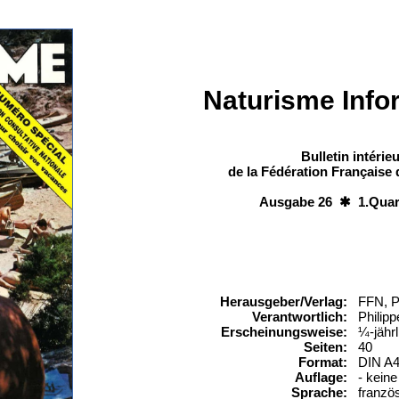
Naturisme Info
Bulletin intérieu
de la Fédération Française
Ausgabe 26 ✱ 1.Quart
Herausgeber/Verlag:
FFN, P
Verantwortlich:
Philipp
Erscheinungsweise:
¼-jährl
Seiten:
40
Format:
DIN A
Auflage:
- kein
Sprache:
franzö