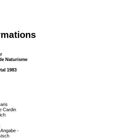
rmations
r
 de Naturisme
al 1983
aris
e Cardin
ich
4
e Angabe -
sisch