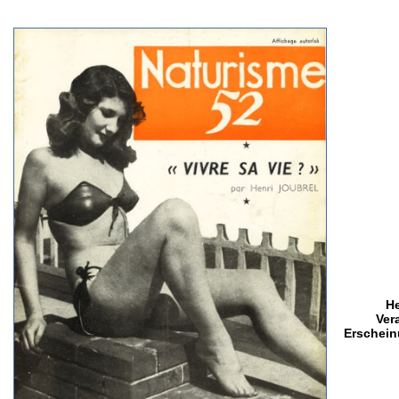
H
Ver
Erschein