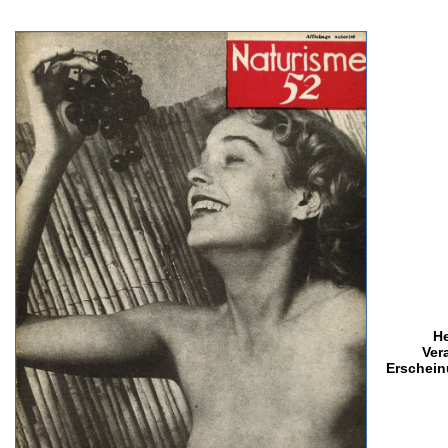
H
Ver
Erschein