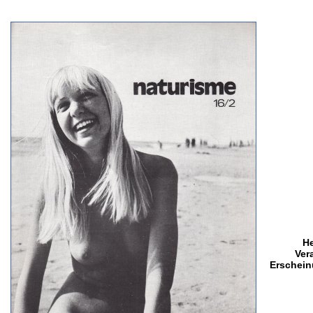
H
Ver
Erschein