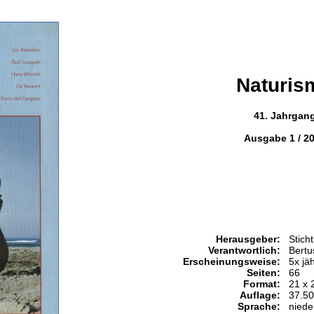
Naturis
41. Jahrgan
Ausgabe 1 / 2
Herausgeber:
Stich
Verantwortlich:
Bertu
Erscheinungsweise:
5x jäh
Seiten:
66
Format:
21 x 
Auflage:
37.5
Sprache:
niede