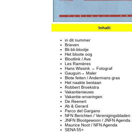
Inhalt:
in dit nummer
Brieven
Bli-bli-blootje
Het bloote oog
Blootlink / Ave
Les Ramières
Hans Wissink → Fotograf
Gauguin→ Maler
Blote feiten / Andermans gras
Het naakte bestaan
Robbert Broekstra
Vakantienieuws
Vakantie-ervaringen
De Reenert
Ab & Gerard
Parco del Gargano
NFN Berichten / Verenigingsbladen
JNFN Blootgewoon / JNFN Agenda
Maurice Noot / NFN Agenda
SENA 55+