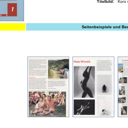
Titelbild:
Kors
Seitenbeispiele und B