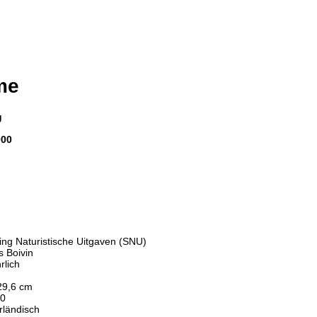
me
g
000
ting Naturistische Uitgaven (SNU)
s Boivin
rlich
29,6 cm
00
rländisch