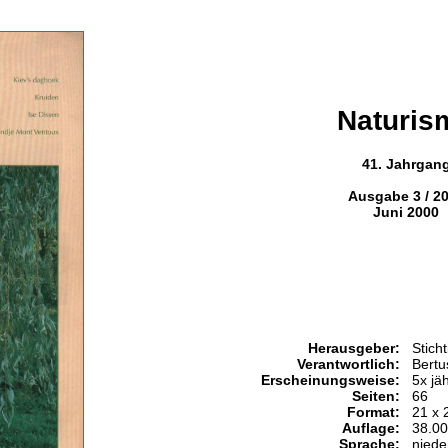
Naturis
41. Jahrgan
Ausgabe 3 / 2
Juni 2000
Herausgeber:
Stich
Verantwortlich:
Bertu
Erscheinungsweise:
5x jäh
Seiten:
66
Format:
21 x 
Auflage:
38.0
Sprache:
niede