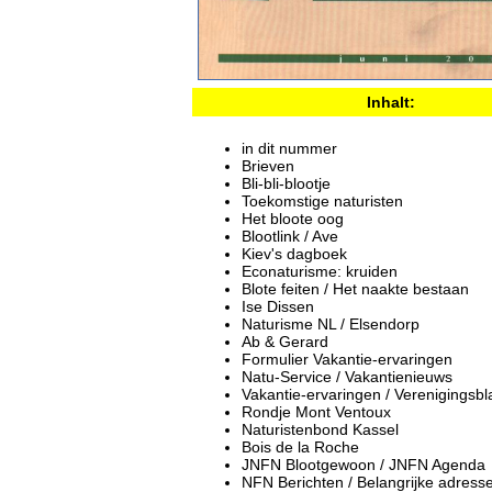
Inhalt:
in dit nummer
Brieven
Bli-bli-blootje
Toekomstige naturisten
Het bloote oog
Blootlink / Ave
Kiev's dagboek
Econaturisme: kruiden
Blote feiten / Het naakte bestaan
Ise Dissen
Naturisme NL / Elsendorp
Ab & Gerard
Formulier Vakantie-ervaringen
Natu-Service / Vakantienieuws
Vakantie-ervaringen / Verenigingsb
Rondje Mont Ventoux
Naturistenbond Kassel
Bois de la Roche
JNFN Blootgewoon / JNFN Agenda
NFN Berichten / Belangrijke adress