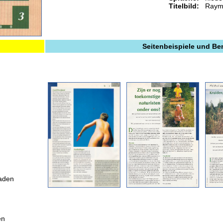
Titelbild:
Raym
Seitenbeispiele und B
laden
en