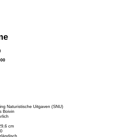
me
g
000
ting Naturistische Uitgaven (SNU)
s Boivin
rlich
29,6 cm
00
rländisch