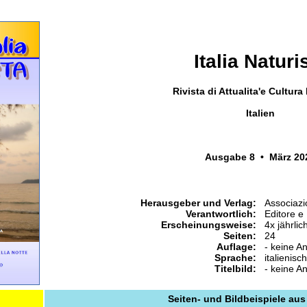
Italia Naturi
Rivista di Attualita'e Cultura
Italien
Ausgabe 8 • März 20
Herausgeber und Verlag:
Associazi
Verantwortlich:
Editore e
Erscheinungsweise:
4x jährlic
Seiten:
24
Auflage:
- keine A
Sprache:
italienisch
Titelbild:
- keine A
Seiten- und Bildbeispiele aus