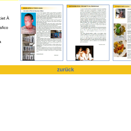
iet À
afico
a
e
zurück