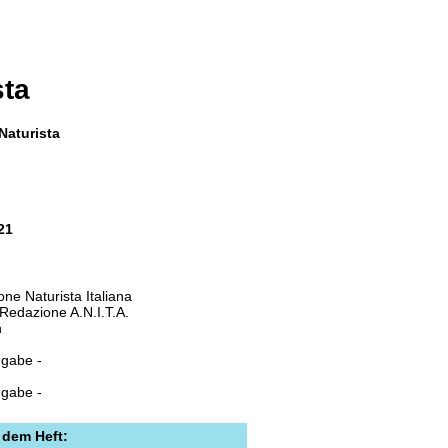
sta
 Naturista
21
one Naturista Italiana
 Redazione A.N.I.T.A.
h
ngabe -
ngabe -
 dem Heft: