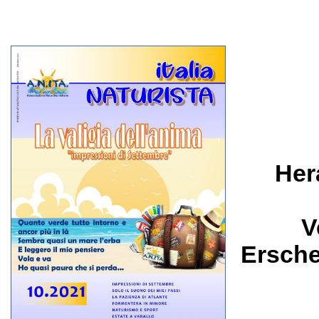
Her
V
Ersche