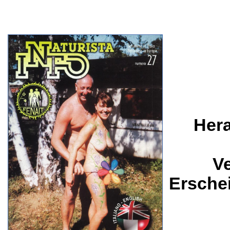
Her
Ve
Ersche