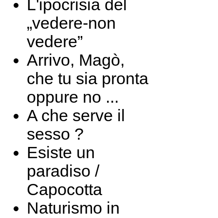
L'ipocrisia del
„vedere-non
vedere”
Arrivo, Magò,
che tu sia pronta
oppure no ...
A che serve il
sesso ?
Esiste un
paradiso /
Capocotta
Naturismo in