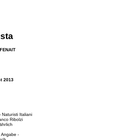
ista
a FENAIT
t 2013
Naturisti Italiani
anco Ribolzi
jährlich
e Angabe -
isch