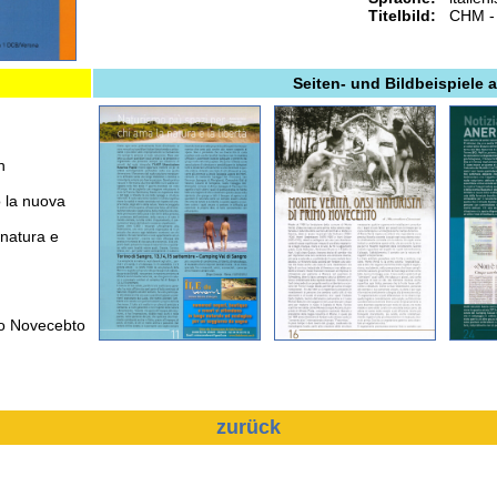
Titelbild:
CHM - 
Seiten- und Bildbeispiele 
n
 la nuova
 natura e
imo Novecebto
zurück