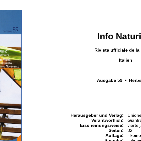
Info Natur
Rivista ufficiale dell
Italien
Ausgabe 59 • Herbs
Herausgeber und Verlag:
Unione 
Verantwortlich:
Gianfr
Erscheinungsweise:
viertel
Seiten:
32
Auflage:
- kein
Sprache:
italien