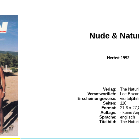
Nude & Natur
Herbst 1992
Verlag:
The Naturi
Verantwortlich:
Lee Baxan
Erscheinungsweise:
vierteljährl
Seiten:
116
Format:
21,6 x 27
Auflage:
- keine An
Sprache:
englisch
Titelbild:
The Naturi