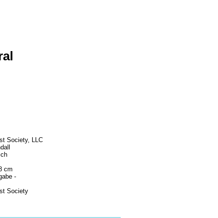
al
st Society, LLC
dall
ich
,8 cm
gabe -
st Society