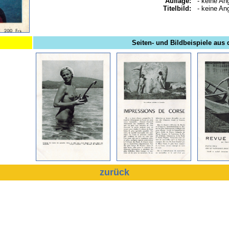
Auflage:
- keine An
Titelbild:
- keine An
Seiten- und Bildbeispiele aus 
zurück