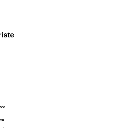
iste
nce
 cm