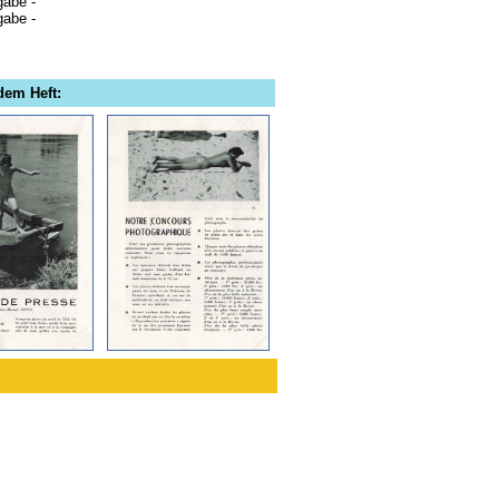
gabe -
gabe -
dem Heft: