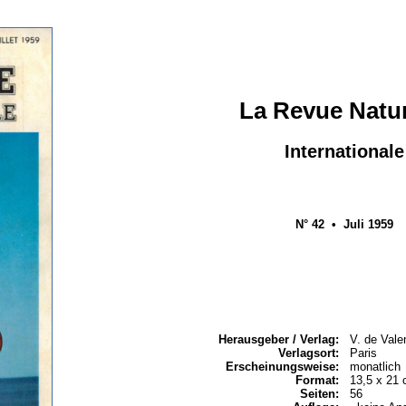
La Revue Natur
Internationale
N° 42 • Juli 1959
Herausgeber / Verlag:
V. de Vale
Verlagsort:
Paris
Erscheinungsweise:
monatlich
Format:
13,5 x 21
Seiten:
56