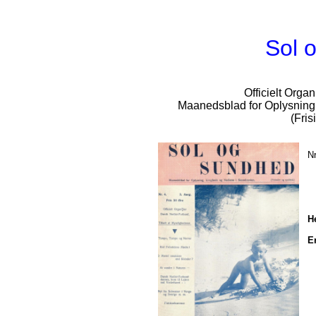
Sol 
Officielt Orga
Maanedsblad for Oplysning
(Fris
Nr
H
E