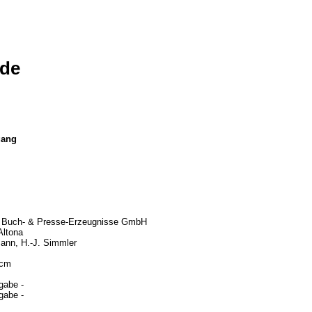
de
gang
 Buch- & Presse-Erzeugnisse GmbH
ltona
ann, H.-J. Simmler
 cm
gabe -
gabe -