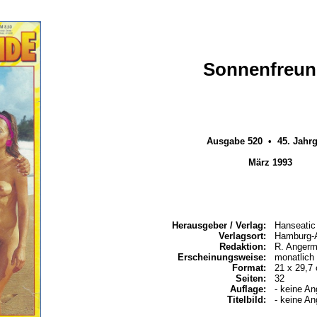
Sonnenfreun
Ausgabe 520 • 45. Jahr
März 1993
Herausgeber / Verlag:
Hanseatic
Verlagsort:
Hamburg-A
Redaktion:
R. Angerm
Erscheinungsweise:
monatlich
Format:
21 x 29,7
Seiten:
32
Auflage:
- keine An
Titelbild:
- keine An