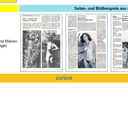
Seiten- und Bildbeispiele aus 
und Mähren
ügen
zurück