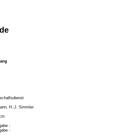
de
gang
schaftsdienst
ann, H.-J. Simmler
 cm
gabe -
gabe -