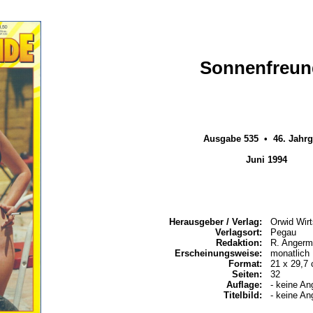
Sonnenfreun
Ausgabe 535 • 46. Jahr
Juni 1994
Herausgeber / Verlag:
Orwid Wirt
Verlagsort:
Pegau
Redaktion:
R. Angerm
Erscheinungsweise:
monatlich
Format:
21 x 29,7
Seiten:
32
Auflage:
- keine An
Titelbild:
- keine An