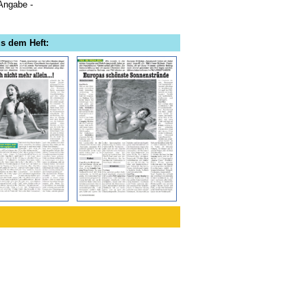
 Angabe -
us dem Heft: