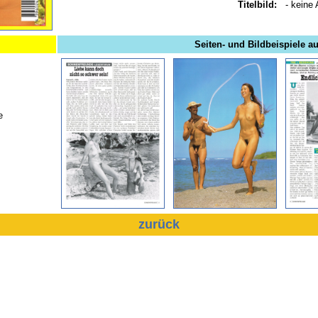
Titelbild:
- keine
Seiten- und Bildbeispiele a
e
zurück