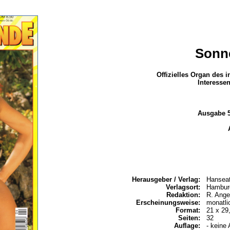
Sonn
Offizielles Organ des 
Interesse
Ausgabe 5
Herausgeber / Verlag:
Hansea
Verlagsort:
Hambur
Redaktion:
R. Ange
Erscheinungsweise:
monatli
Format:
21 x 29
Seiten:
32
Auflage:
- keine