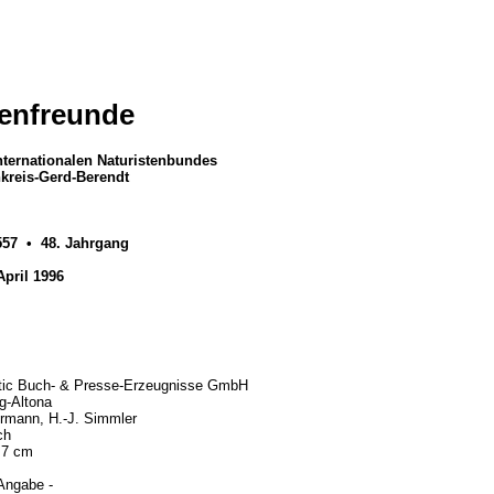
enfreunde
internationalen Naturistenbundes
nkreis-Gerd-Berendt
57 • 48. Jahrgang
April 1996
tic Buch- & Presse-Erzeugnisse GmbH
g-Altona
rmann, H.-J. Simmler
ch
,7 cm
 Angabe -