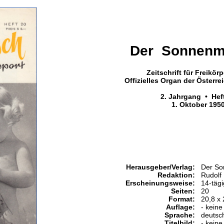
Der Sonnenm
Zeitschrift für Freikörp
Offizielles Organ der Österr
2. Jahrgang • Hef
1. Oktober 195
Herausgeber/Verlag:
Der So
Redaktion:
Rudolf 
Erscheinungsweise:
14-tägi
Seiten:
20
Format:
20,8 x
Auflage:
- keine
Sprache:
deutsc
Titelbild:
- keine