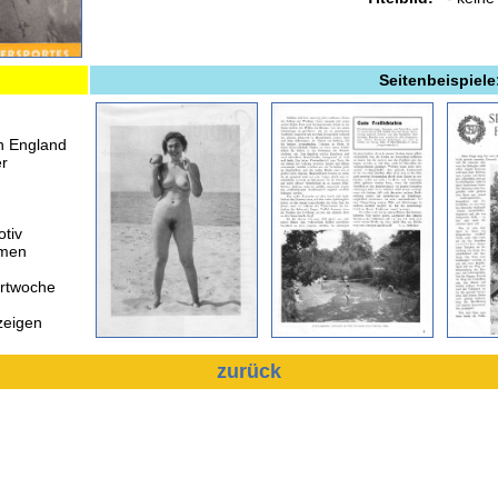
Seitenbeispiele
in England
r
otiv
amen
ortwoche
zeigen
zurück