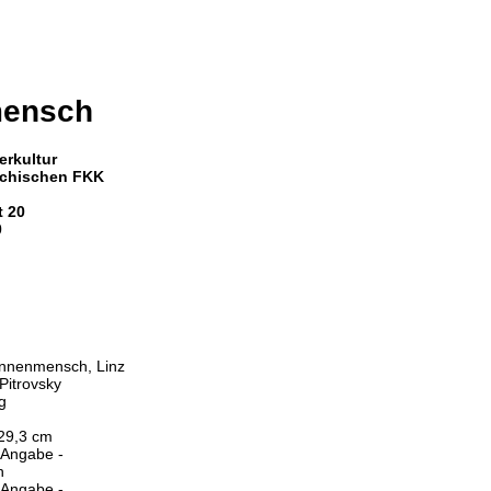
ensch
erkultur
eichischen FKK
t 20
0
nnenmensch, Linz
Pitrovsky
g
 29,3 cm
 Angabe -
h
 Angabe -