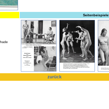
Seitenbeispiele
chade
zurück