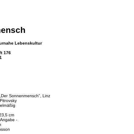
ensch
urnahe Lebenskultur
ft 176
1
 „Der Sonnenmensch”, Linz
Pitrovsky
gelmäßig
 23,5 cm
 Angabe -
h
nsson