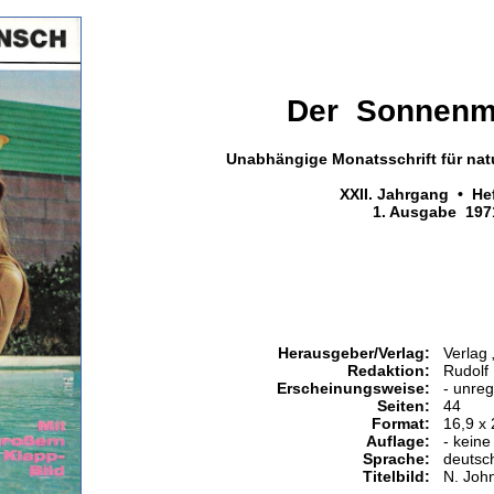
Der Sonnenm
Unabhängige Monatsschrift für nat
XXII. Jahrgang • He
1. Ausgabe 197
Herausgeber/Verlag:
Verlag
Redaktion:
Rudolf 
Erscheinungsweise:
- unre
Seiten:
44
Format:
16,9 x
Auflage:
- keine
Sprache:
deutsc
Titelbild:
N. Joh