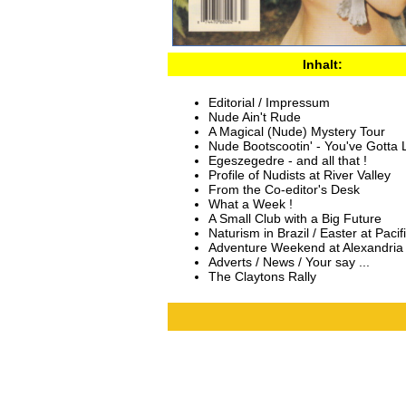
Inhalt:
Editorial / Impressum
Nude Ain't Rude
A Magical (Nude) Mystery Tour
Nude Bootscootin' - You've Gotta 
Egeszegedre - and all that !
Profile of Nudists at River Valley
From the Co-editor's Desk
What a Week !
A Small Club with a Big Future
Naturism in Brazil / Easter at Pacif
Adventure Weekend at Alexandria
Adverts / News / Your say ...
The Claytons Rally