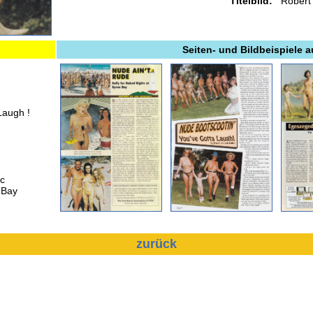
Titelbild:
Robert 
Seiten- und Bildbeispiele 
Laugh !
ic
 Bay
zurück