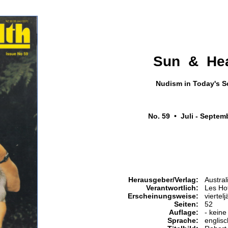
Sun & Hea
Nudism in Today's S
No. 59 • Juli - Septem
Herausgeber/Verlag:
Austral
Verantwortlich:
Les Ho
Erscheinungsweise:
viertelj
Seiten:
52
Auflage:
- keine
Sprache:
englisc