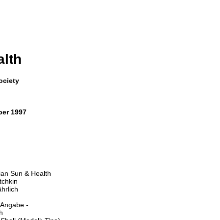
lth
ociety
ber 1997
ian Sun & Health
tchkin
ährlich
 Angabe -
h