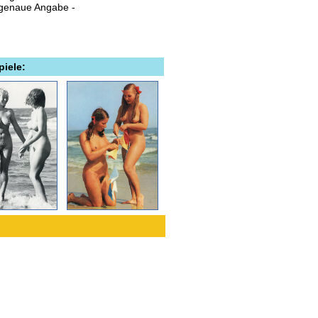
 genaue Angabe -
piele: