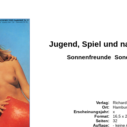
Jugend, Spiel und n
Sonnenfreunde Sond
Verlag:
Richard
Ort:
Hambur
Erscheinungsjahr:
x
Format:
16,5 x 
Seiten:
32
Auflage:
- keine