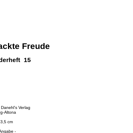
ackte Freude
erheft 15
 Danehl's Verlag
g-Altona
23,5 cm
 Angabe -