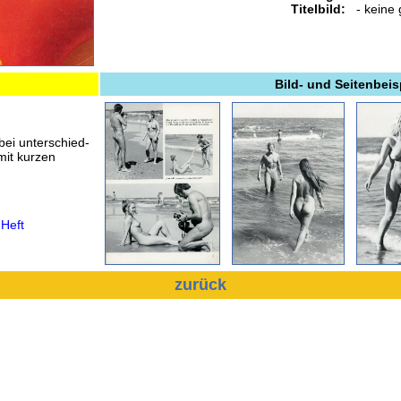
Titelbild:
- keine
Bild- und Seitenbeis
bei unterschied-
mit kurzen
 Heft
zurück