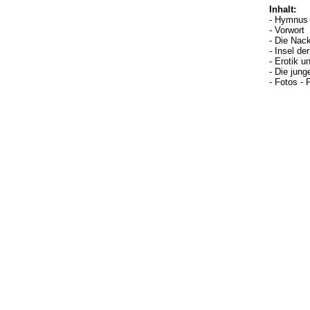
Inhalt:
- Hymnus 
- Vorwort
- Die Nac
- Insel de
- Erotik u
- Die jun
- Fotos - 