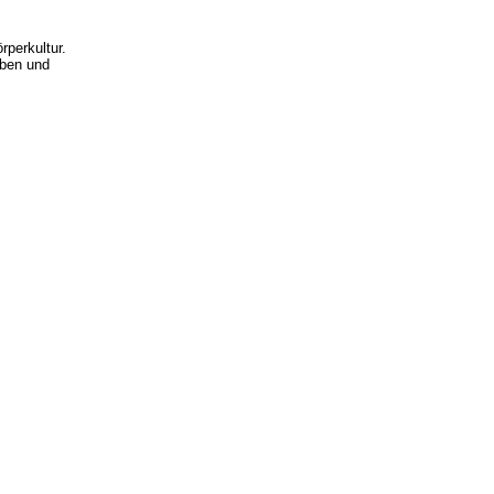
rperkultur.
eben und