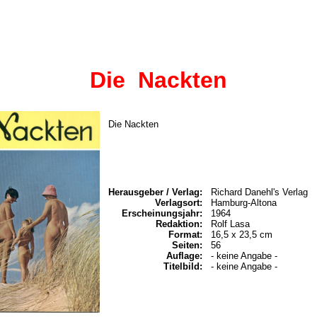
Die Nackten
Die Nackten
Herausgeber / Verlag:
Richard Danehl's Verlag
Verlagsort:
Hamburg-Altona
Erscheinungsjahr:
1964
Redaktion:
Rolf Lasa
Format:
16,5 x 23,5 cm
Seiten:
56
Auflage:
- keine Angabe -
Titelbild:
- keine Angabe -