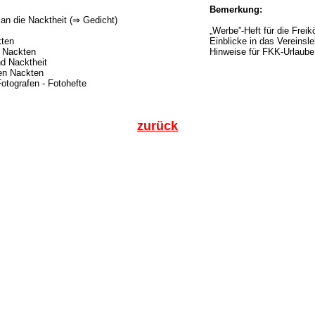
Bemerkung:
an die Nacktheit (⇒ Gedicht)
„Werbe”-Heft für die Freikö
kten
Einblicke in das Vereinsl
r Nackten
Hinweise für FKK-Urlaube
nd Nacktheit
gen Nackten
Fotografen - Fotohefte
zurück