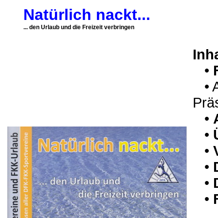
Natürlich nackt...
... den Urlaub und die Freizeit verbringen
Inha
•
• A
Prä
•
•
•
•
•
•