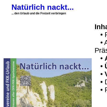
Natürlich nackt...
... den Urlaub und die Freizeit verbringen
Inha
• F
• A
Prä
•
•
•
• D
• F