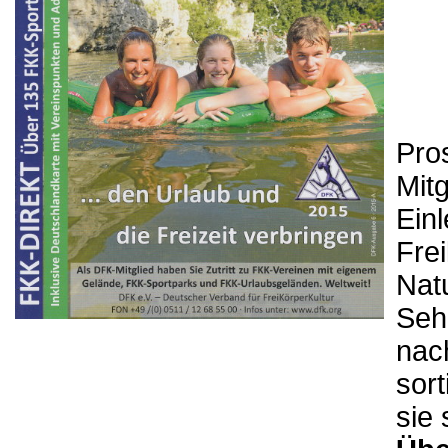
Pro
Mitg
Einl
Frei
Nat
Sehr
na
sort
sie 