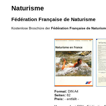
Naturisme
Fédération Française de Naturisme
Kostenlose Broschüre der
Fédération Française de Naturism
Format:
DIN A4
Seiten:
82
Preis:
- entfällt -