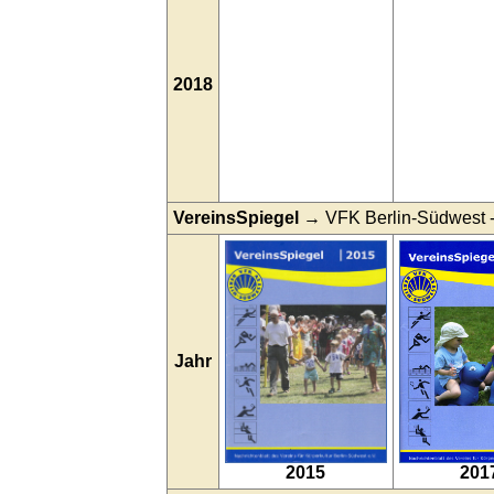
2018
VereinsSpiegel
→ VFK Berlin-Südwest - N
Jahr
2015
201