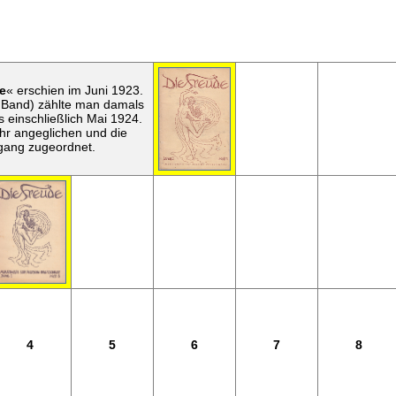
e
« erschien im Juni 1923.
 Band) zählte man damals
s einschließlich Mai 1924.
hr angeglichen und die
gang zugeordnet.
4
5
6
7
8