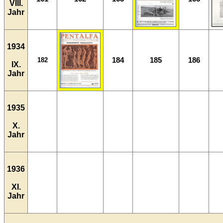
VIII.
Jahr
1934
184
185
186
182
IX.
Jahr
1935
X.
Jahr
1936
XI.
Jahr