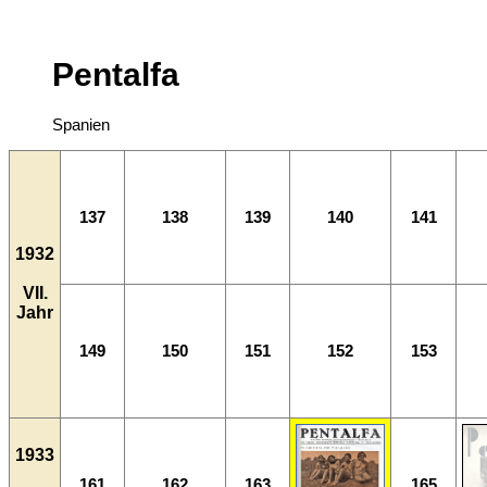
Pentalfa
Spanien
137
138
139
140
141
1932
VII.
Jahr
149
150
151
152
153
1933
161
162
163
165