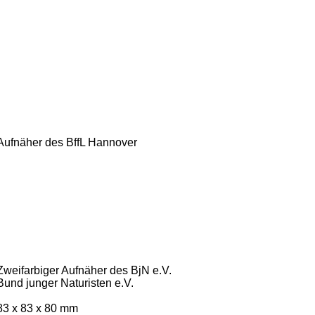
Aufnäher des BffL Hannover
Zweifarbiger Aufnäher des BjN e.V.
Bund junger Naturisten e.V.
83 x 83 x 80 mm