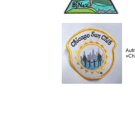
Aufn
»Ch