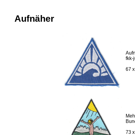
Aufnäher
Auf
fkk-
67 x
Mehr
Bund
73 x