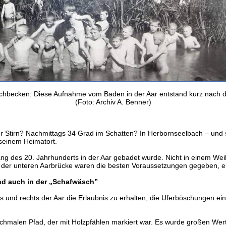
schbecken: Diese Aufnahme vom Baden in der Aar entstand kurz nach d
(Foto: Archiv A. Benner)
 Stirn? Nachmittags 34 Grad im Schatten? In Herbornseelbach – und si
n seinem Heimatort.
fang des 20. Jahrhunderts in der Aar gebadet wurde. Nicht in einem 
nd der unteren Aarbrücke waren die besten Voraussetzungen gegeben,
d auch in der „Schafwäsch”
s und rechts der Aar die Erlaubnis zu erhalten, die Uferböschungen ein
hmalen Pfad, der mit Holzpfählen markiert war. Es wurde großen Wert 