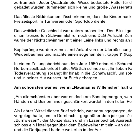
zertrampeln. Jeder Quadratmeter Wiese bedeutete Futter für
gebadet wurden, tummelten sich kleine und große „Wasserratten
Das älteste Bilddokument lässt erkennen, dass die Kinder nac
Freizeitsport im Turnverein oder Sportclub diente.
Das weibliche Geschlecht war unterrepräsentiert. Den Bikini
einen lizenzierten Schwimmlehrer noch eine DLG-Aufsicht. Z
wurde der Nichtschwimmer mit einer Leine links und rechts an
Kopfsprünge wurden zumeist mit Anlauf von der Uferböschung a
Weidenbaumes und machte einen sogenannten „Käppert“ (Kopfs
In einem Zeitungsbericht aus dem Jahr 1950 erinnerte Schulrat 
Herbornseelbach erlebt hatte. Wörtlich schrieb er: „Ihr liebe
Todesverachtung sprangt Ihr hinab in die ,Schafwäsch’, um so
und in seiner Hut wusstet Ihr Euch geborgen.
Am schönsten war es, wenn „Naumanns Willemche” half un
„Am allerschönsten aber war es doch am Sonntagmorgen, wenn
Händen und Beinen hineingeschlänkert wurdet in den tiefen Po
Als Lehrer Witzel diesen Brief schrieb, war vorausgegangen, 
vorgelegt hatte, um im Dernbach – gegenüber dem jetzigen Zufa
„Burnwiesen“ , der Monzenbach und im Essenbachtal. Ausreiche
schloss ein Hotel gegenüber dem Badeweiher mit ein – an der 
und die Dorfjugend badete weiterhin in der Aar.