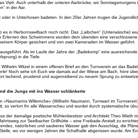
 das Vieh. Auch unterhalb der unteren Aarbrücke, wo Sonntagsmorgen
” in der Aar.
kt oder in Unterhosen badeten. In den 20er Jahren trugen die Jugendli
 gab es in Herbornseelbach noch nicht. Das „Laibchen“ (Unterwäsche
um Erlernen des Schwimmens wurden dem übenden eine verschlossene m
 seinem Körper gesichert und von zwei Kameraden im Wasser geführt.
usgeführt. Als im Laufe der Jahre der „Badekomp“ eine ausreichende T
prung) in die Tiefe.
Wilhelm Witzel in einem offenen Brief an den Turnverein an das Badele
n Kerle! Noch sehe ich Euch wie damals auf der Wiese am Bach, höre ü
fort lachend, prustend und augenreibend zu neuem Sprung zu entwetze
d die Jungs mit ins Wasser schlänkerte
 »Naumanns Willemche« (Wilhelm Naumann, Turnwart im Turnverein) o
tt, so verlort Ihr alle Wasserscheu und wurdet durch systematische 
dass der damalige poetische Mühlenbesitzer und Architekt Theo Wieth 
hrtsweg zur Seelbacher Grillhütte – eine Freibade-Anstalt zu errichte
ndes, natürliches und sauberes Wasser gab den Ausschlag, die Pläne 
Stelle, wo vor wenigen Jahren die Schafhalle abgerissen wurde. Am E