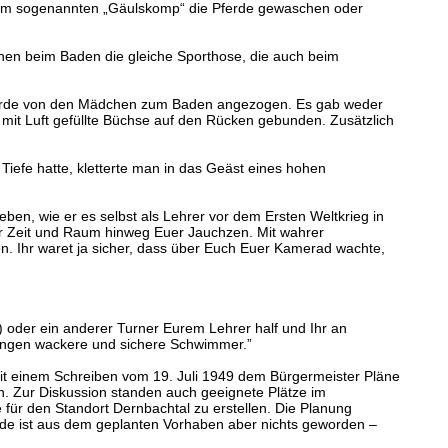
s im sogenannten „Gäulskomp“ die Pferde gewaschen oder
chen beim Baden die gleiche Sporthose, die auch beim
) wurde von den Mädchen zum Baden angezogen. Es gab weder
it Luft gefüllte Büchse auf den Rücken gebunden. Zusätzlich
iefe hatte, kletterte man in das Geäst eines hohen
ben, wie er es selbst als Lehrer vor dem Ersten Weltkrieg in
ber Zeit und Raum hinweg Euer Jauchzen. Mit wahrer
n. Ihr waret ja sicher, dass über Euch Euer Kamerad wachte,
der ein anderer Turner Eurem Lehrer half und Ihr an
übungen wackere und sichere Schwimmer.”
mit einem Schreiben vom 19. Juli 1949 dem Bürgermeister Pläne
n. Zur Diskussion standen auch geeignete Plätze im
für den Standort Dernbachtal zu erstellen. Die Planung
nde ist aus dem geplanten Vorhaben aber nichts geworden –