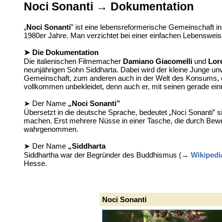
Noci Sonanti → Dokumentation
„
Noci Sonanti
” ist eine lebensreformerische Gemeinschaft i
1980er Jahre. Man verzichtet bei einer einfachen Lebenswei
➤ Die Dokumentation
Die italienischen Filmemacher
Damiano Giacomelli
und
Lor
neunjährigen Sohn Siddharta. Dabei wird der kleine Junge unve
Gemeinschaft, zum anderen auch in der Welt des Konsums, den
vollkommen unbekleidet, denn auch er, mit seinen gerade einmal
➤ Der Name
„Noci Sonanti”
Übersetzt in die deutsche Sprache, bedeutet „Noci Sonanti” 
machen. Erst mehrere Nüsse in einer Tasche, die durch Bew
wahrgenommen.
➤ Der Name
„Siddharta
Siddhartha war der Begründer des Buddhismus (→
Wikipedi
Hesse.
Noci Sonanti