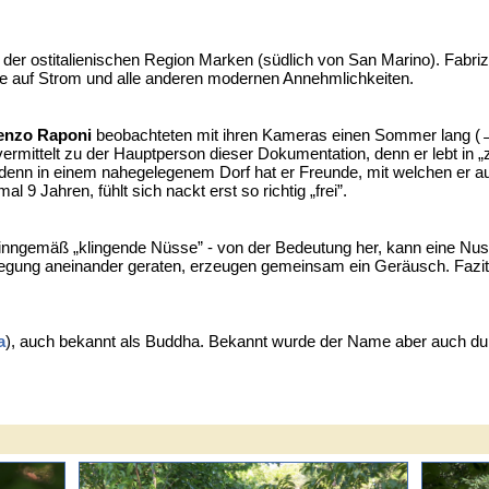
n der ostitalienischen Region Marken (südlich von San Marino). Fab
se auf Strom und alle anderen modernen Annehmlichkeiten.
enzo Raponi
beobachteten mit ihren Kameras einen Sommer lang (→
rmittelt zu der Hauptperson dieser Dokumentation, denn er lebt in „z
n in einem nahegelegenem Dorf hat er Freunde, mit welchen er auch 
 9 Jahren, fühlt sich nackt erst so richtig „frei”.
sinngemäß „klingende Nüsse” - von der Bedeutung her, kann eine Nuss,
egung aneinander geraten, erzeugen gemeinsam ein Geräusch. Fazit:
a
), auch bekannt als Buddha. Bekannt wurde der Name aber auch d